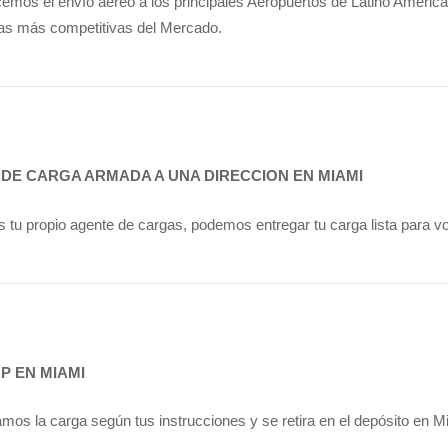
cemos el envío aéreo a los principales Aeropuertos de Latino América
ifas más competitivas del Mercado.
 DE CARGA ARMADA A UNA DIRECCION EN MIAMI
es tu propio agente de cargas, podemos entregar tu carga lista para v
UP EN MIAMI
mos la carga según tus instrucciones y se retira en el depósito en M