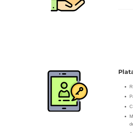
Plat
R
P
C
M
d