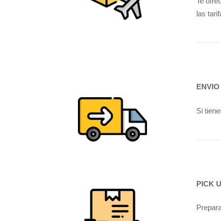
Te ofre
las tar
ENVIO
Si tien
PICK 
Prepara