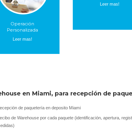
. Agrupación y
Leer mas!
. Pick up en warehous
onsolidación de paquetes
Miami
. Opción personalizada
Operación
Personalizada
Leer mas!
house en Miami, para recepción de paque
ecepción de paquetería en deposito Miami
ecibo de Warehouse por cada paquete (identificación, apertura, regist
edidas)