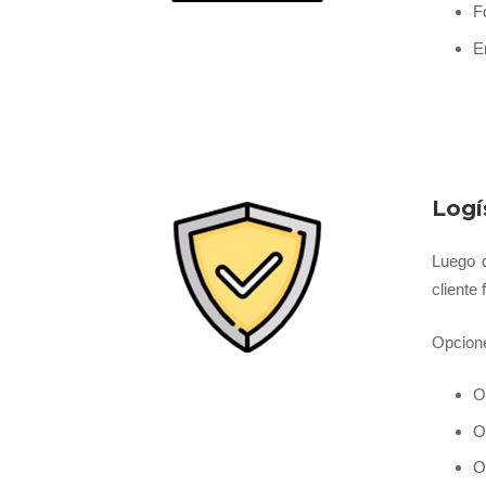
F
E
Logí
Luego q
cliente
Opcione
O
O
O