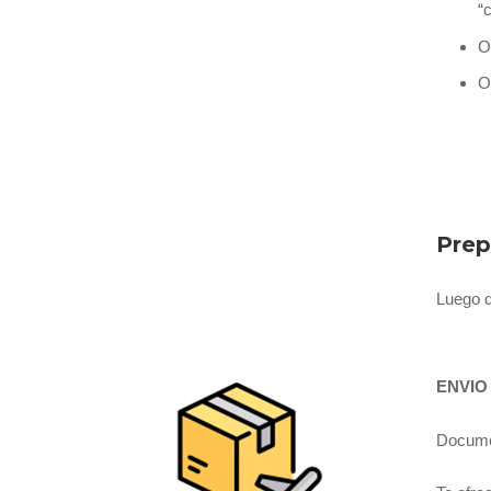
“
O
O
Prep
Luego q
ENVIO
Documen