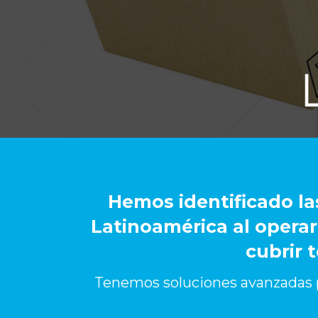
Hemos identificado la
Latinoamérica al operar
cubrir 
Tenemos soluciones avanzadas par