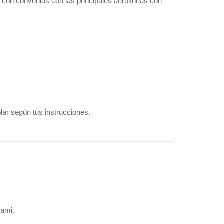
 con convenios con las principales aerolíneas con
olar según tus instrucciones.
iami.