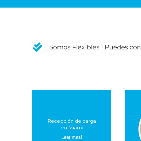
Somos Flexibles ! Puedes contr
. Identificación
. Apertura
Recepción de carga
. Registro
en Miami
.
. Tracking
Leer mas!
. Fotos de cada paquete