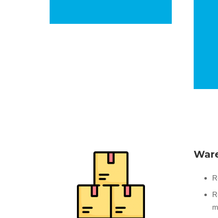
c
Ware
R
R
m