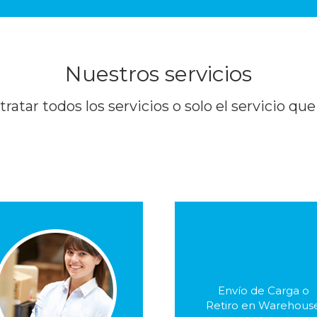
Nuestros servicios
atar todos los servicios o solo el servicio qu
. Envío a su freight
forwarder de preferenci
en Miami
 Opción de paquetes “On
Envío de Carga o
. Envío directo a país d
Retiro en Warehous
Hold”
destino